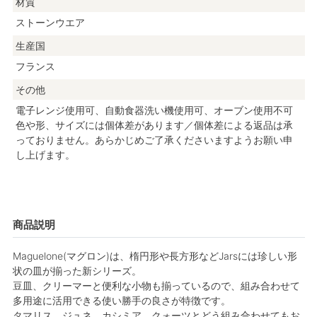
材質
ストーンウエア
生産国
フランス
その他
電子レンジ使用可、自動食器洗い機使用可、オーブン使用不可
色や形、サイズには個体差があります／個体差による返品は承
っておりません。あらかじめご了承くださいますようお願い申
し上げます。
商品説明
Maguelone(マグロン)は、楕円形や長方形などJarsには珍しい形
状の皿が揃った新シリーズ。
豆皿、クリーマーと便利な小物も揃っているので、組み合わせて
多用途に活用できる使い勝手の良さが特徴です。
タマリス、ジュネ、カシミア、クォーツとどう組み合わせてもお