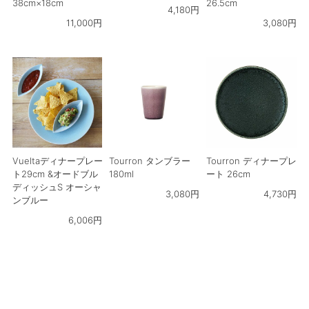
38cm×18cm
26.5cm
4,180
円
11,000
円
3,080
円
Vueltaディナープレー
Tourron タンブラー
Tourron ディナープレ
ト29cm &オードブル
180ml
ート 26cm
ディッシュS オーシャ
3,080
円
4,730
円
ンブルー
6,006
円