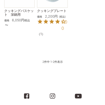
クッキングバスケッ
クッキングプレート
ト 深鍋用
2,200
価格
税込
6,050
税込
価格
4.0
〜
0
（
1
）
2
件中
1
-
2
件表示