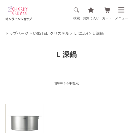
検索
お気に入り
カート
メニュー
トップページ
CRISTEL_クリステル
Ｌ(エル)
L 深鍋
L 深鍋
1
件中
1
-
1
件表示