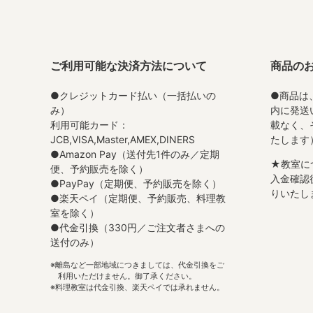
ご利用可能な決済方法について
商品の
●クレジットカード払い（一括払いの
●商品は
み）
内に発送
利用可能カード：
載なく、
JCB,VISA,Master,AMEX,DINERS
たします
●Amazon Pay（送付先1件のみ／定期
★教室に
便、予約販売を除く）
入金確認
●PayPay（定期便、予約販売を除く）
りいたし
●楽天ペイ（定期便、予約販売、料理教
室を除く）
●代金引換（330円／ご注文者さまへの
送付のみ）
離島など一部地域につきましては、代金引換をご
利用いただけません。御了承ください。
料理教室は代金引換、楽天ペイでは承れません。