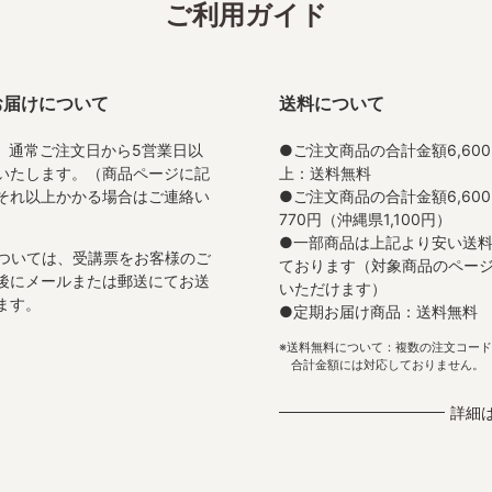
ご利用ガイド
お届けについて
送料について
、通常ご注文日から5営業日以
●ご注文商品の合計金額6,60
いたします。（商品ページに記
上：送料無料
それ以上かかる場合はご連絡い
●ご注文商品の合計金額6,600
）
770円（沖縄県1,100円）
●一部商品は上記より安い送
ついては、受講票をお客様のご
ております（対象商品のペー
後にメールまたは郵送にてお送
いただけます）
ます。
●定期お届け商品：送料無料
送料無料について：複数の注文コード
合計金額には対応しておりません。
詳細