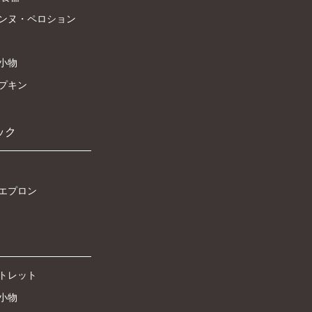
ンヌ・ペロション
小物
プキン
ック
エプロン
ウトレット
小物