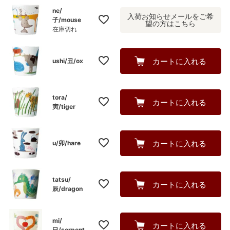
)
ne/
入荷お知らせメールをご希
子/mouse
望の方はこちら
在庫切れ
カートに入れる
ushi/丑/ox
tora/
カートに入れる
寅/tiger
カートに入れる
u/卯/hare
tatsu/
カートに入れる
辰/dragon
mi/
カートに入れる
巳/serpent