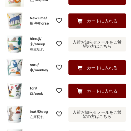
New uma/
カートに入れる
新 午/horse
hitsuji/
入荷お知らせメールをご希
未/sheep
望の方はこちら
在庫切れ
saru/
カートに入れる
申/monkey
tori/
カートに入れる
酉/cock
inu/戌/dog
入荷お知らせメールをご希
望の方はこちら
在庫切れ