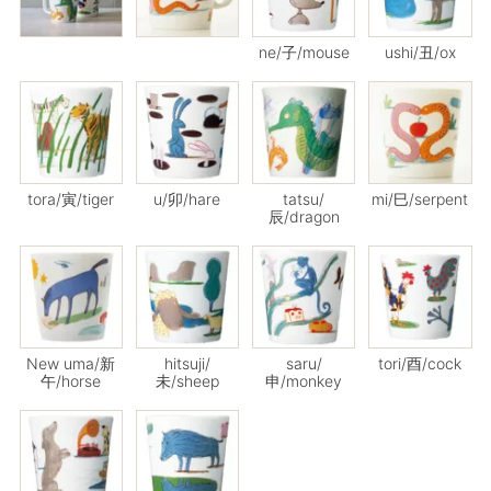
ne/子/mouse
ushi/丑/ox
tora/寅/tiger
u/卯/hare
tatsu/
mi/巳/serpent
辰/dragon
New uma/新
hitsuji/
saru/
tori/酉/cock
午/horse
未/sheep
申/monkey