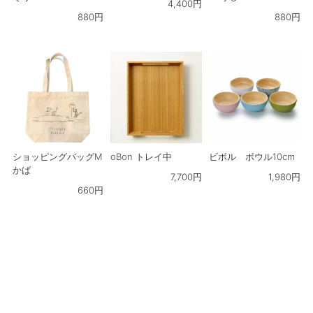
4,400
円
880
円
880
円
ショッピングバッグM
oBon トレイ中
ビボル ボウル10cm
かば
7,700
円
1,980
円
660
円