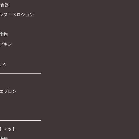
製食器
ンヌ・ペロション
小物
プキン
ック
エプロン
ウトレット
小物