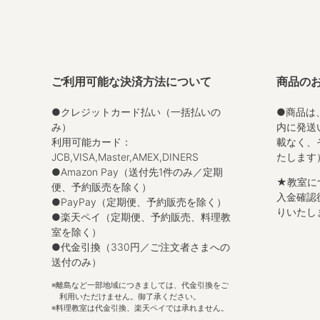
ご利用可能な決済方法について
商品の
●クレジットカード払い（一括払いの
●商品は
み）
内に発送
利用可能カード：
載なく、
JCB,VISA,Master,AMEX,DINERS
たします
●Amazon Pay（送付先1件のみ／定期
★教室に
便、予約販売を除く）
入金確認
●PayPay（定期便、予約販売を除く）
りいたし
●楽天ペイ（定期便、予約販売、料理教
室を除く）
●代金引換（330円／ご注文者さまへの
送付のみ）
離島など一部地域につきましては、代金引換をご
利用いただけません。御了承ください。
料理教室は代金引換、楽天ペイでは承れません。