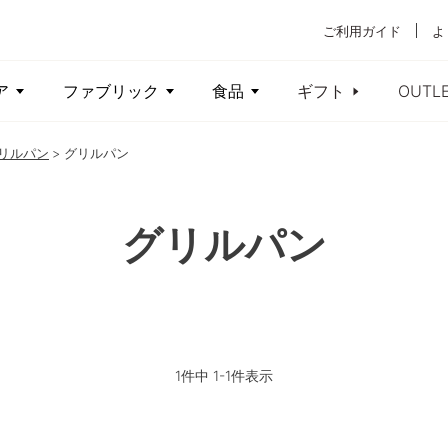
ご利用ガイド
よ
ア
ファブリック
食品
ギフト
OUTL
リルパン
グリルパン
グリルパン
1
件中
1
-
1
件表示