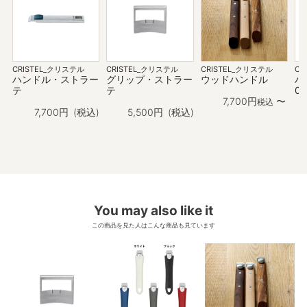
CRISTEL_クリステル
CRISTEL_クリステル
CRISTEL_クリステル
CR
ハンドル・ストラー
グリップ・ストラー
ウッドハンドル
ハ
テ
テ
02
7,700
〜
税込
7,700
税込
5,500
税込
You may also like it
この商品を見た人はこんな商品も見ています