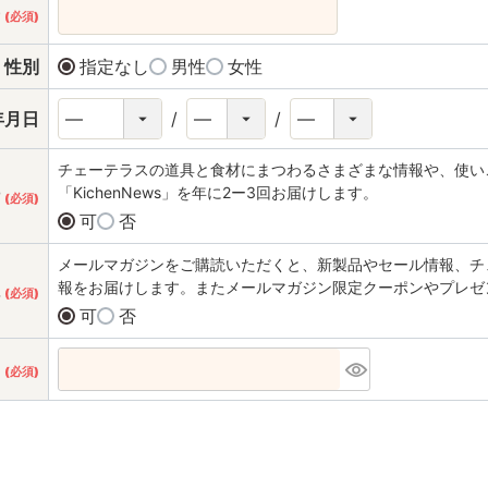
号
(必須)
性別
指定なし
男性
女性
年月日
チェーテラスの道具と食材にまつわるさまざまな情報や、使い
「KichenNews」を年に2ー3回お届けします。
付
(必須)
可
否
メールマガジンをご購読いただくと、新製品やセール情報、チ
報をお届けします。またメールマガジン限定クーポンやプレゼ
読
(必須)
可
否
ド
(必須)